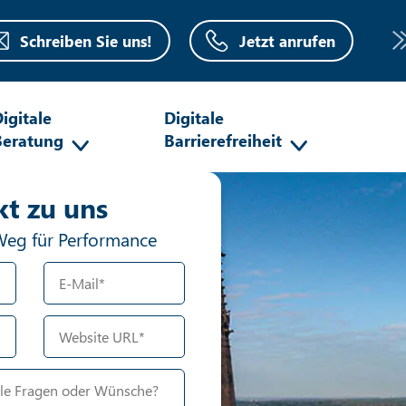
Schreiben Sie uns!
Jetzt anrufen
igitale
Digitale
Beratung
Barrierefreiheit
oboter-Verifizierung
kt zu uns
Hier klicken
Friendly
Weg für Performance