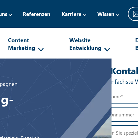
uns
Referenzen
Karriere
Wissen
Content
Website
D
Marketing
Entwicklung
Anti-R
Ihr Konta
Der einfachste 
mpagnen
ng-
rketing Bereich