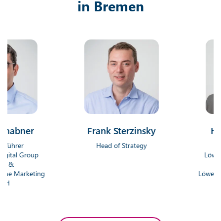
in Bremen
ner
Frank Sterzinsky
Hendri
r
Head of Strategy
Geschäf
 Group
Löwenstark 
Gm
arketing
Löwenstark On
G