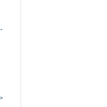
" 
>
