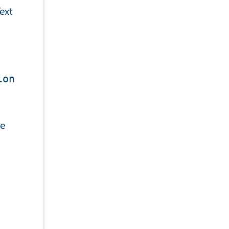
ext
ion
re