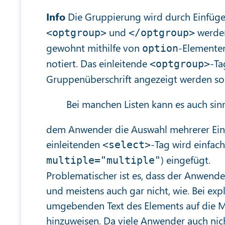
Info
Die Gruppierung wird durch Einfüg
und
werden
<optgroup>
</optgroup>
gewohnt mithilfe von
-Elemente
option
notiert. Das einleitende
-Ta
<optgroup>
Gruppenüberschrift angezeigt werden sol
Bei manchen Listen kann es auch sinn
dem Anwender die Auswahl mehrerer Eintr
einleitenden
-Tag wird einfac
<select>
) eingefügt.
multiple="multiple"
Problematischer ist es, dass der Anwende
und meistens auch gar nicht, wie. Bei exp
umgebenden Text des Elements auf die M
hinzuweisen. Da viele Anwender auch nich