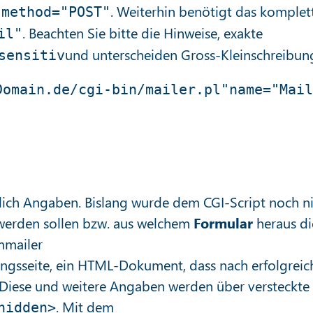
l
. Weiterhin benötigt das komplet
method="POST"
. Beachten Sie bitte die Hinweise, exakte
il"
und unterscheiden Gross-Kleinschreibun
sensitiv
omain.de/cgi-bin/mailer.pl"name="Mail
lich Angaben. Bislang wurde dem CGI-Script noch n
t werden sollen bzw. aus welchem
Formular
heraus di
mmailer
ungsseite, ein HTML-Dokument, dass nach erfolgrei
 Diese und weitere Angaben werden über versteckte
. Mit dem
hidden>