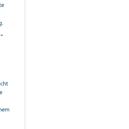
te
g.
" 
icht
e
chem