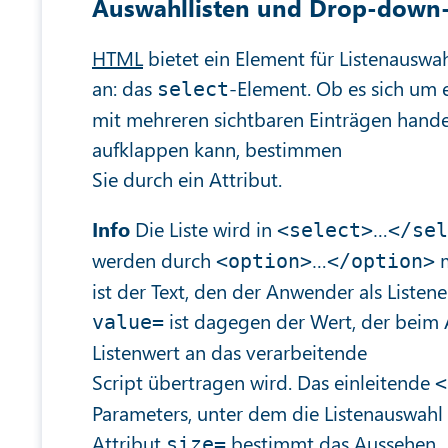
Auswahllisten und Drop-down-
HTML
bietet ein Element für Listenauswa
an: das
-Element. Ob es sich um e
select
mit mehreren sichtbaren Einträgen hand
aufklappen kann, bestimmen
Sie durch ein Attribut.
Info
Die Liste wird in
…
<select>
</sel
werden durch
…
m
<option>
</option>
ist der Text, den der Anwender als Liste
ist dagegen der Wert, der beim
value=
Listenwert an das verarbeitende
Script übertragen wird. Das einleitende
<
Parameters, unter dem die Listenauswahl
Attribut
bestimmt das Aussehen
size=