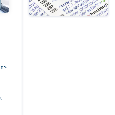
on>
s