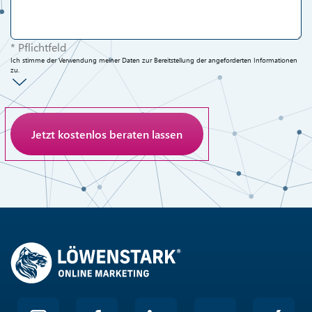
* Pflichtfeld
Ich stimme der Verwendung meiner Daten zur Bereitstellung der angeforderten Informationen
zu.
Anti-Roboter-Verifizierung
Hier klicken
Friendly