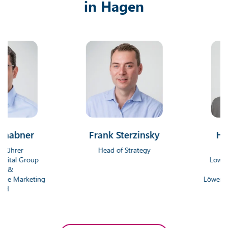
in Hagen
ner
Frank Sterzinsky
Hendrik
Head of Strategy
Geschäft
Group
Löwenstark D
Gmb
rketing
Löwenstark Onl
Gm