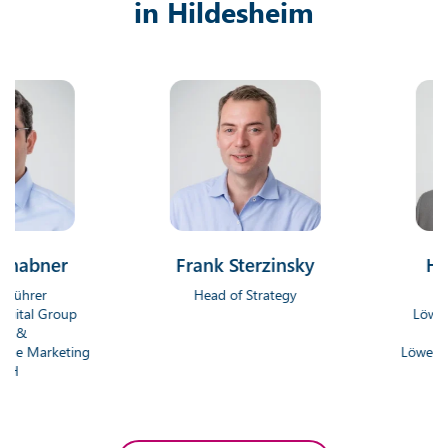
in Hildesheim
ner
Frank Sterzinsky
Hendrik
r
Head of Strategy
Geschäft
Group
Löwenstark D
Gmb
rketing
Löwenstark Onl
Gm