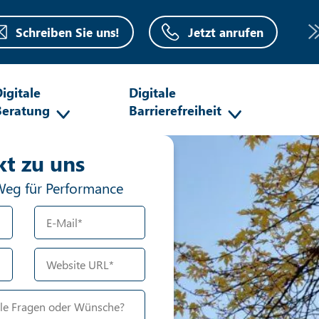
Schreiben Sie uns!
Jetzt anrufen
igitale
Digitale
Beratung
Barrierefreiheit
oboter-Verifizierung
kt zu uns
Hier klicken
Friendly
Weg für Performance