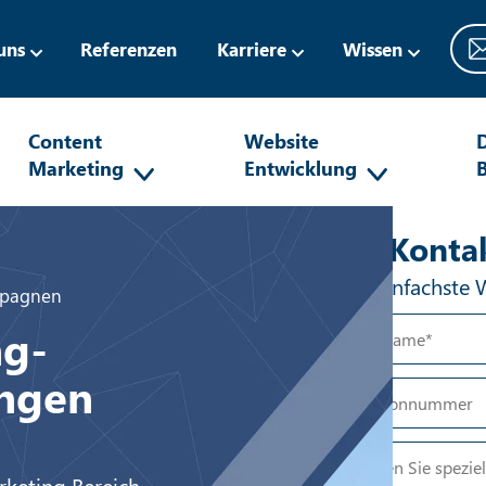
uns
Referenzen
Karriere
Wissen
Content
Website
D
Marketing
Entwicklung
Anti-R
Ihr Konta
Der einfachste 
mpagnen
ng-
ingen
rketing Bereich