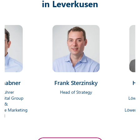
in Leverkusen
ner
Frank Sterzinsky
Hendrik
r
Head of Strategy
Geschäft
Group
Löwenstark D
Gmb
rketing
Löwenstark Onl
Gm