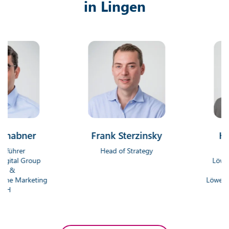
in Lingen
ner
Frank Sterzinsky
Hendri
r
Head of Strategy
Geschäf
 Group
Löwenstark 
Gm
arketing
Löwenstark On
G