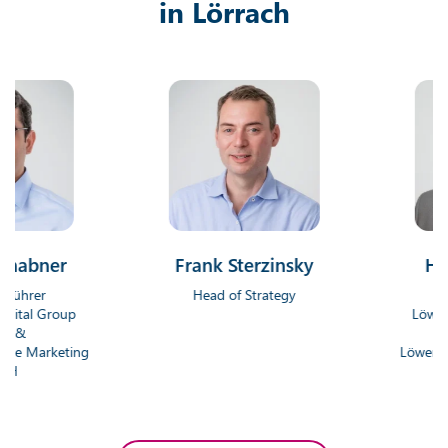
in Lörrach
ner
Frank Sterzinsky
Hendrik
r
Head of Strategy
Geschäft
Group
Löwenstark D
Gmb
rketing
Löwenstark On
Gm