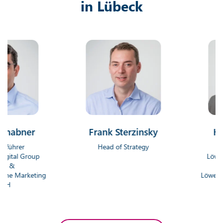
in Lübeck
ner
Frank Sterzinsky
Hendri
r
Head of Strategy
Geschäf
 Group
Löwenstark 
Gm
arketing
Löwenstark On
G