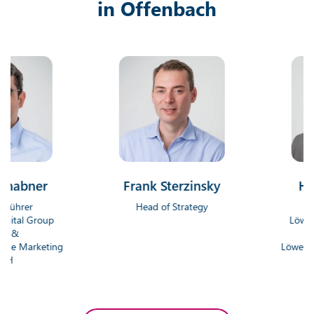
in Offenbach
ner
Frank Sterzinsky
Hendrik
r
Head of Strategy
Geschäf
Group
Löwenstark D
Gmb
rketing
Löwenstark On
Gm