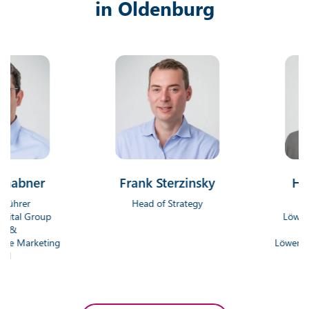
in Oldenburg
ner
Frank Sterzinsky
Hendrik
Head of Strategy
Geschäft
Group
Löwenstark D
Gmb
rketing
Löwenstark Onl
Gm