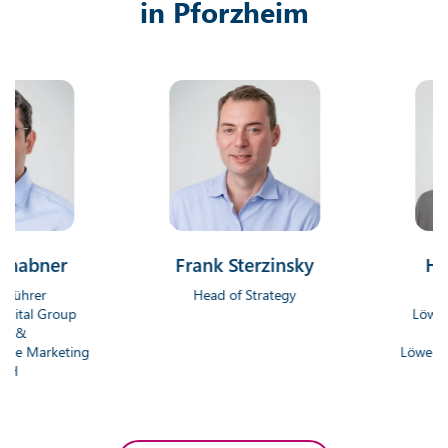
in Pforzheim
ner
Frank Sterzinsky
Hendrik
r
Head of Strategy
Geschäf
Group
Löwenstark D
Gmb
rketing
Löwenstark On
Gm