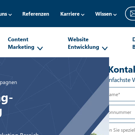
uns
Referenzen
Karriere
Wissen
Content
Website
D
Marketing
Entwicklung
Anti-R
Ihr Konta
Der einfachste 
mpagnen
ng-
g
rketing Bereich