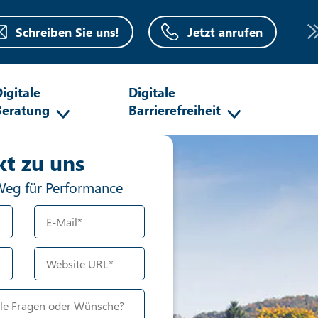
Schreiben Sie uns!
Jetzt anrufen
igitale
Digitale
Beratung
Barrierefreiheit
oboter-Verifizierung
kt zu uns
Hier klicken
Friendly
Weg für Performance