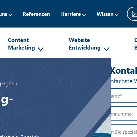
uns
Referenzen
Karriere
Wissen
Content
Website
D
Marketing
Entwicklung
Anti-R
Ihr Konta
Der einfachste 
mpagnen
ng-
rketing Bereich