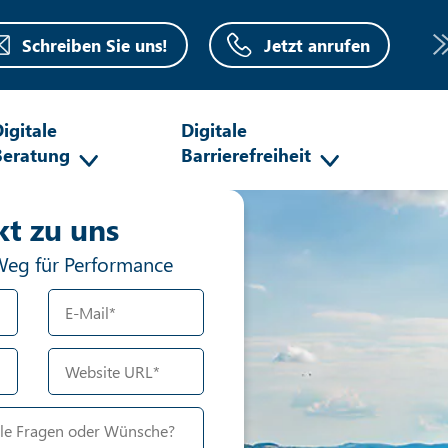
Schreiben Sie uns!
Jetzt anrufen
igitale
Digitale
Beratung
Barrierefreiheit
oboter-Verifizierung
kt zu uns
Hier klicken
Friendly
Weg für Performance