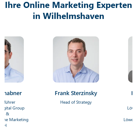
Ihre Online Marketing Experten
in Wilhelmshaven
ner
Frank Sterzinsky
Hendrik
r
Head of Strategy
Geschäf
Group
Löwenstark D
Gmb
rketing
Löwenstark On
Gm