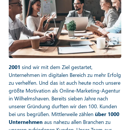
Social Media Marketing
Mehr erfahren
2001
sind wir mit dem Ziel gestartet,
Unternehmen im digitalen Bereich zu mehr Erfolg
zu verhelfen. Und das ist auch heute noch unsere
größte Motivation als Online-Marketing-Agentur
in Wilhelmshaven. Bereits sieben Jahre nach
E-Mail-Marketing
unserer Gründung durften wir den 100. Kunden
bei uns begrüßen. Mittlerweile zählen
über 1000
Unternehmen
aus nahezu allen Branchen zu
unseren zufriedenen Kunden. Unser Team aus