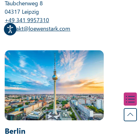
Täubchenweg 8
04317 Leipzig
+49 341 9957310
kontakt@loewenstark.com
Berlin