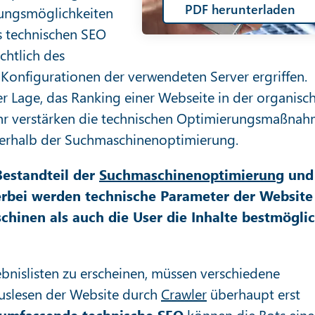
PDF herunterladen
rungsmöglichkeiten
s technischen SEO
htlich des
 Konfigurationen der verwendeten Server ergriffen.
der Lage, das Ranking einer Webseite in der organisc
ehr verstärken die technischen Optimierungsmaßna
nerhalb der Suchmaschinenoptimierung.
Bestandteil der
Suchmaschinenoptimierung
und
erbei werden technische Parameter der Website
hinen als auch die User die Inhalte bestmögli
nislisten zu erscheinen, müssen verschiedene
uslesen der Website durch
Crawler
überhaupt erst
 umfassende technische SEO
können die Bots eine