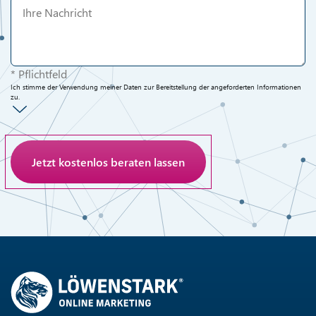
* Pflichtfeld
Ich stimme der Verwendung meiner Daten zur Bereitstellung der angeforderten Informationen
zu.
Anti-Roboter-Verifizierung
Hier klicken
Friendly